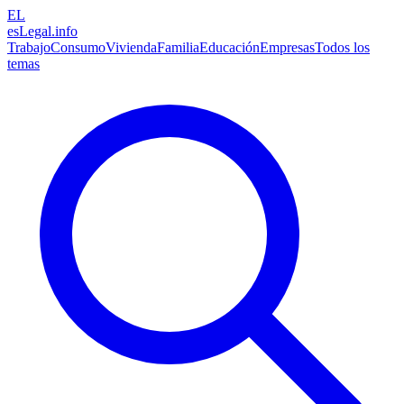
EL
esLegal
.info
Trabajo
Consumo
Vivienda
Familia
Educación
Empresas
Todos los
temas