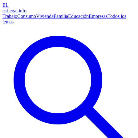
EL
esLegal
.info
Trabajo
Consumo
Vivienda
Familia
Educación
Empresas
Todos los
temas