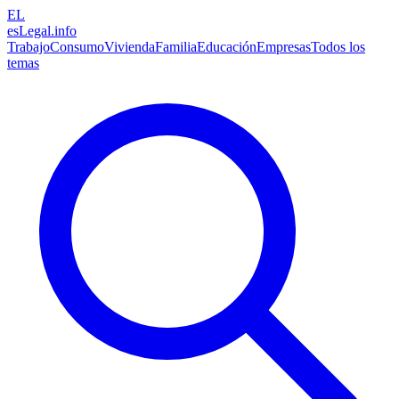
EL
esLegal
.info
Trabajo
Consumo
Vivienda
Familia
Educación
Empresas
Todos los
temas