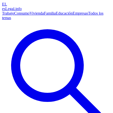
EL
esLegal
.info
Trabajo
Consumo
Vivienda
Familia
Educación
Empresas
Todos los
temas