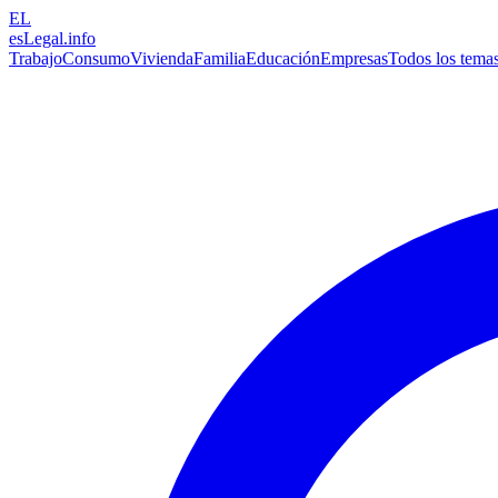
EL
esLegal
.info
Trabajo
Consumo
Vivienda
Familia
Educación
Empresas
Todos los tema