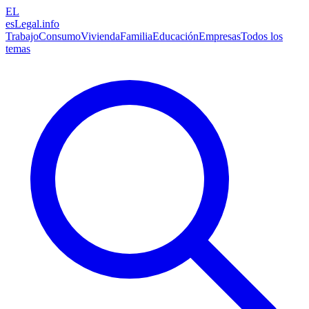
EL
esLegal
.info
Trabajo
Consumo
Vivienda
Familia
Educación
Empresas
Todos los
temas