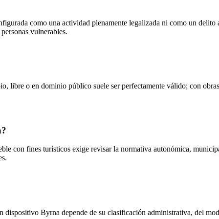
onfigurada como una actividad plenamente legalizada ni como un delito a
 personas vulnerables.
o, libre o en dominio público suele ser perfectamente válido; con obras 
a?
e con fines turísticos exige revisar la normativa autonómica, municipal 
es.
 dispositivo Byrna depende de su clasificación administrativa, del mode