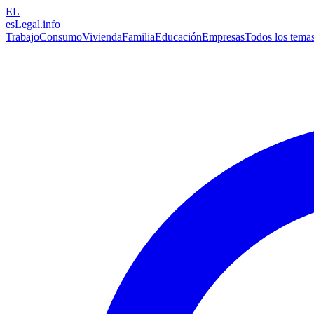
EL
esLegal
.info
Trabajo
Consumo
Vivienda
Familia
Educación
Empresas
Todos los tema