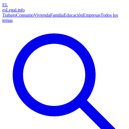
EL
esLegal
.info
Trabajo
Consumo
Vivienda
Familia
Educación
Empresas
Todos los
temas