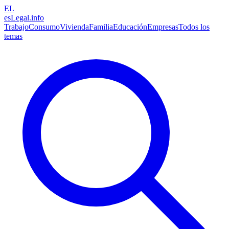
EL
esLegal
.info
Trabajo
Consumo
Vivienda
Familia
Educación
Empresas
Todos los
temas