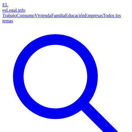
EL
esLegal
.info
Trabajo
Consumo
Vivienda
Familia
Educación
Empresas
Todos los
temas