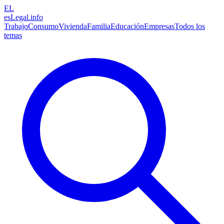
EL
esLegal
.info
Trabajo
Consumo
Vivienda
Familia
Educación
Empresas
Todos los
temas