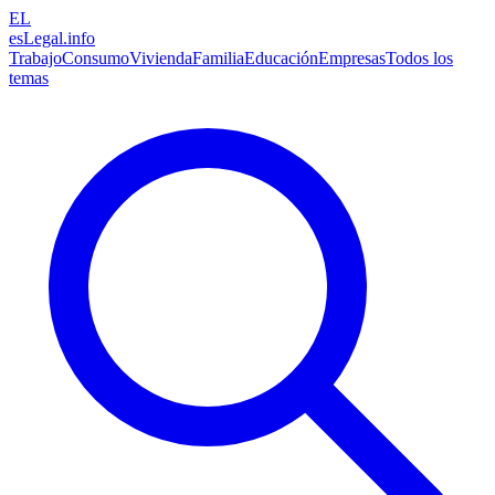
EL
esLegal
.info
Trabajo
Consumo
Vivienda
Familia
Educación
Empresas
Todos los
temas