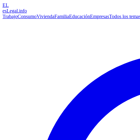
EL
esLegal
.info
Trabajo
Consumo
Vivienda
Familia
Educación
Empresas
Todos los tema