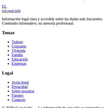
EL
esLegal
.info
Información legal clara y accesible sobre las dudas más frecuentes.
Contenido informativo, no asesoría profesional.
Temas
Trabajo
Consumo
Vivienda
Familia
Educación
Empresas
Legal
Aviso legal
Privacidad
Sobre nosotros
Fuentes
Contacto
©
2026
esLegal.info — La información de este sitio es orientativa y