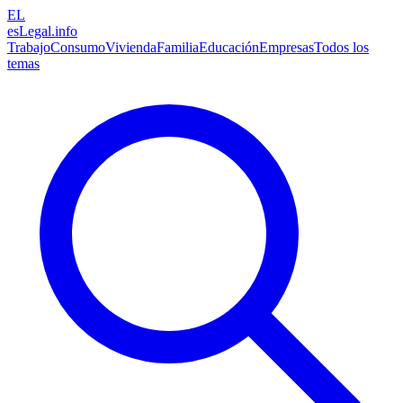
EL
esLegal
.info
Trabajo
Consumo
Vivienda
Familia
Educación
Empresas
Todos los
temas