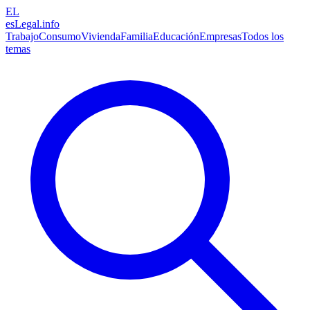
EL
esLegal
.info
Trabajo
Consumo
Vivienda
Familia
Educación
Empresas
Todos los
temas