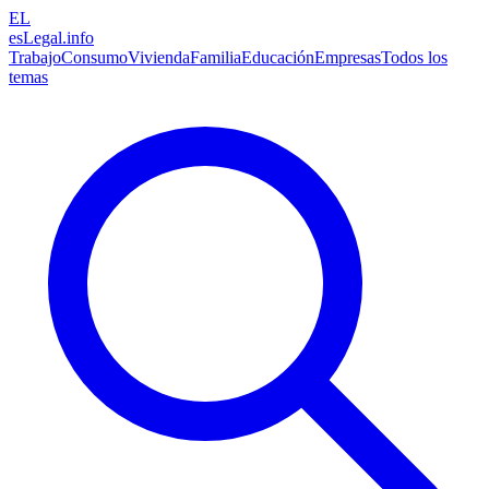
EL
esLegal
.info
Trabajo
Consumo
Vivienda
Familia
Educación
Empresas
Todos los
temas