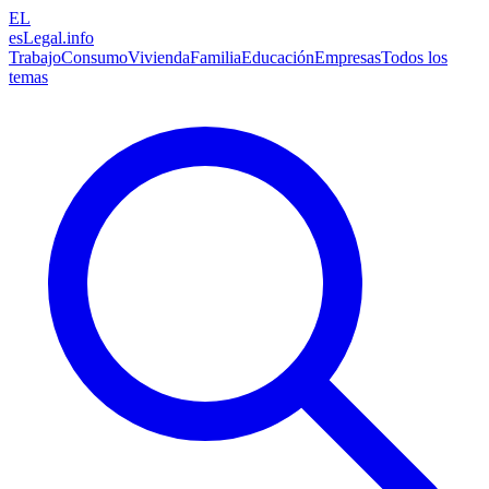
EL
esLegal
.info
Trabajo
Consumo
Vivienda
Familia
Educación
Empresas
Todos los
temas