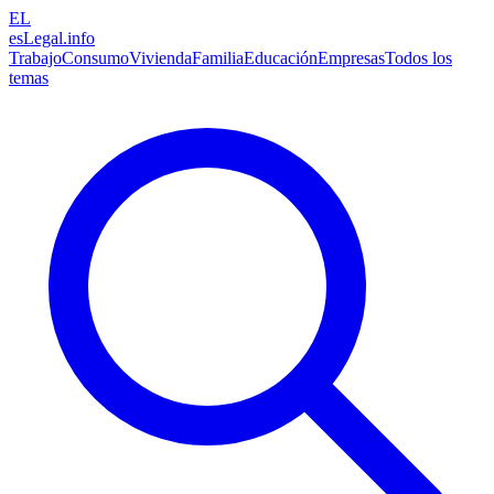
EL
esLegal
.info
Trabajo
Consumo
Vivienda
Familia
Educación
Empresas
Todos los
temas