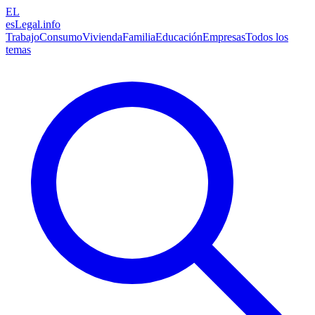
EL
esLegal
.info
Trabajo
Consumo
Vivienda
Familia
Educación
Empresas
Todos los
temas