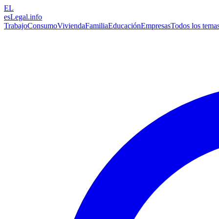
EL
esLegal
.info
Trabajo
Consumo
Vivienda
Familia
Educación
Empresas
Todos los tema