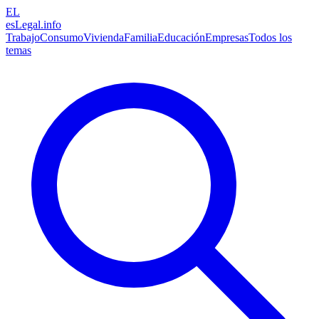
EL
esLegal
.info
Trabajo
Consumo
Vivienda
Familia
Educación
Empresas
Todos los
temas