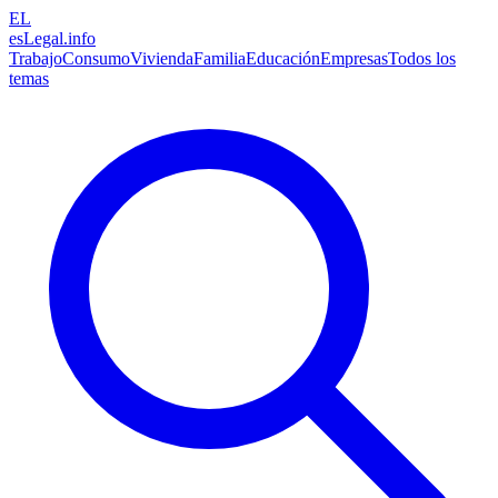
EL
esLegal
.info
Trabajo
Consumo
Vivienda
Familia
Educación
Empresas
Todos los
temas