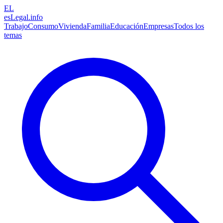
EL
esLegal
.info
Trabajo
Consumo
Vivienda
Familia
Educación
Empresas
Todos los
temas