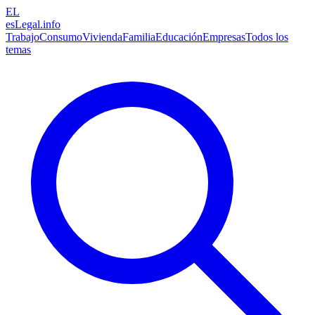
EL
esLegal
.info
Trabajo
Consumo
Vivienda
Familia
Educación
Empresas
Todos los
temas