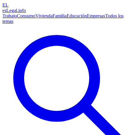
EL
esLegal
.info
Trabajo
Consumo
Vivienda
Familia
Educación
Empresas
Todos los
temas