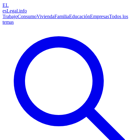
EL
esLegal
.info
Trabajo
Consumo
Vivienda
Familia
Educación
Empresas
Todos los
temas