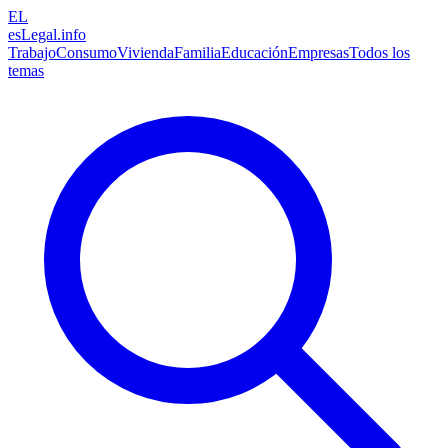
EL
esLegal
.info
Trabajo
Consumo
Vivienda
Familia
Educación
Empresas
Todos los
temas