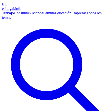
EL
esLegal
.info
Trabajo
Consumo
Vivienda
Familia
Educación
Empresas
Todos los
temas