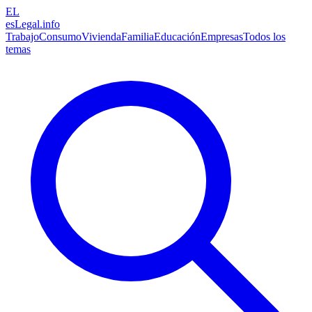
EL
esLegal
.info
Trabajo
Consumo
Vivienda
Familia
Educación
Empresas
Todos los
temas