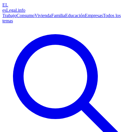
EL
esLegal
.info
Trabajo
Consumo
Vivienda
Familia
Educación
Empresas
Todos los
temas