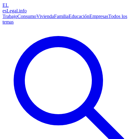
EL
esLegal
.info
Trabajo
Consumo
Vivienda
Familia
Educación
Empresas
Todos los
temas