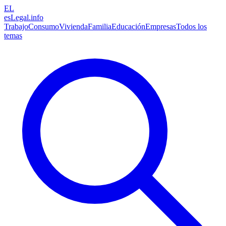
EL
esLegal
.info
Trabajo
Consumo
Vivienda
Familia
Educación
Empresas
Todos los
temas