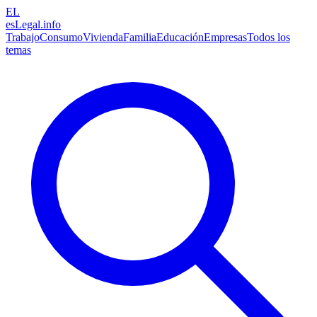
EL
esLegal
.info
Trabajo
Consumo
Vivienda
Familia
Educación
Empresas
Todos los
temas