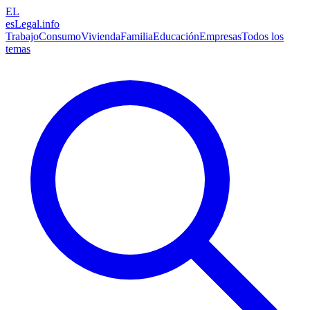
EL
esLegal
.info
Trabajo
Consumo
Vivienda
Familia
Educación
Empresas
Todos los
temas