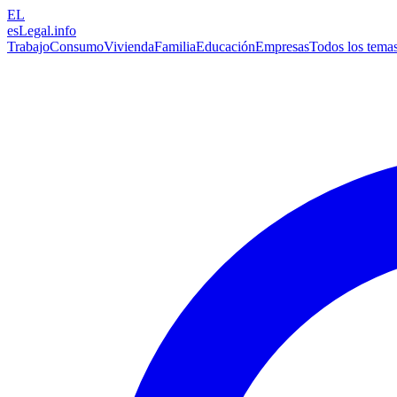
EL
esLegal
.info
Trabajo
Consumo
Vivienda
Familia
Educación
Empresas
Todos los tema