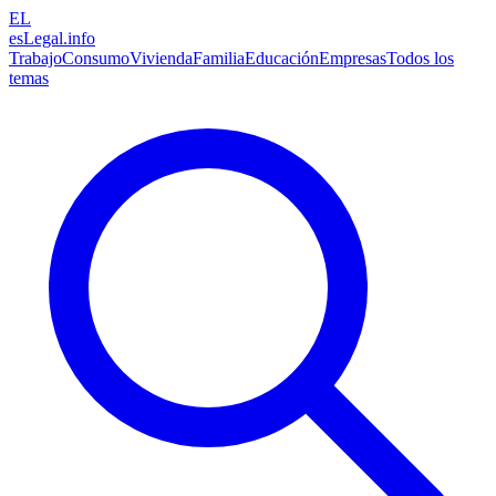
EL
esLegal
.info
Trabajo
Consumo
Vivienda
Familia
Educación
Empresas
Todos los
temas