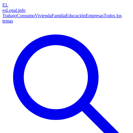
EL
esLegal
.info
Trabajo
Consumo
Vivienda
Familia
Educación
Empresas
Todos los
temas