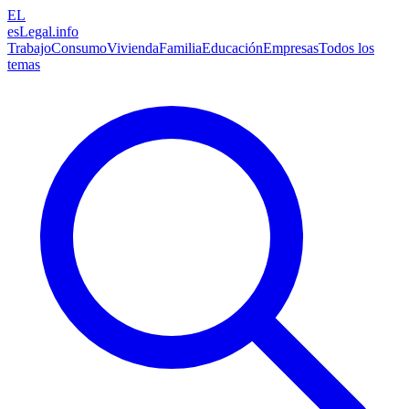
EL
esLegal
.info
Trabajo
Consumo
Vivienda
Familia
Educación
Empresas
Todos los
temas