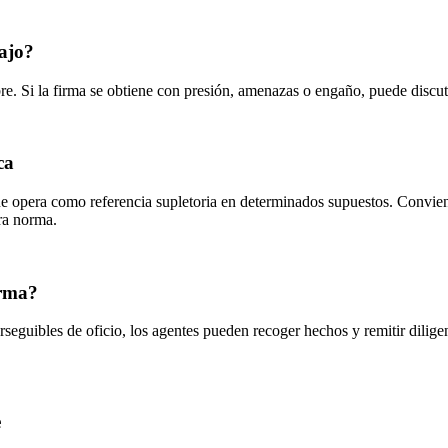
bajo?
libre. Si la firma se obtiene con presión, amenazas o engaño, puede disc
ca
ue opera como referencia supletoria en determinados supuestos. Conviene 
ra norma.
irma?
eguibles de oficio, los agentes pueden recoger hechos y remitir diligenc
e