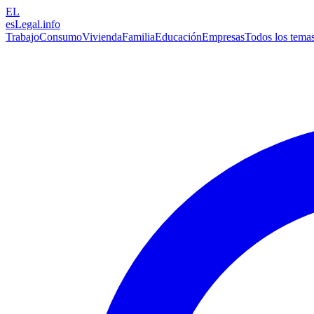
EL
esLegal
.info
Trabajo
Consumo
Vivienda
Familia
Educación
Empresas
Todos los tema