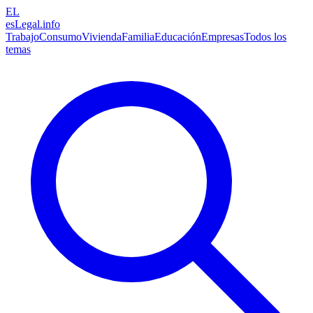
EL
esLegal
.info
Trabajo
Consumo
Vivienda
Familia
Educación
Empresas
Todos los
temas