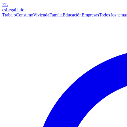
EL
esLegal
.info
Trabajo
Consumo
Vivienda
Familia
Educación
Empresas
Todos los tema