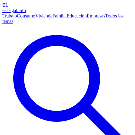
EL
esLegal
.info
Trabajo
Consumo
Vivienda
Familia
Educación
Empresas
Todos los
temas