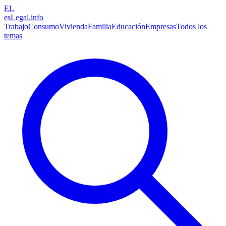
EL
esLegal
.info
Trabajo
Consumo
Vivienda
Familia
Educación
Empresas
Todos los
temas