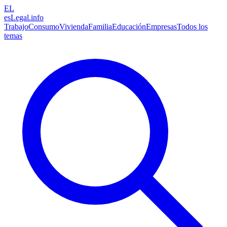
EL
esLegal
.info
Trabajo
Consumo
Vivienda
Familia
Educación
Empresas
Todos los
temas