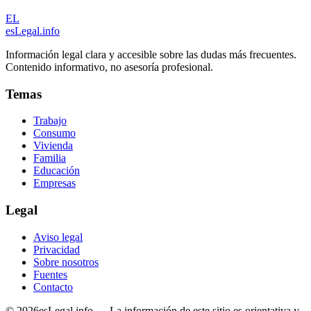
EL
esLegal
.info
Información legal clara y accesible sobre las dudas más frecuentes.
Contenido informativo, no asesoría profesional.
Temas
Trabajo
Consumo
Vivienda
Familia
Educación
Empresas
Legal
Aviso legal
Privacidad
Sobre nosotros
Fuentes
Contacto
©
2026
esLegal.info — La información de este sitio es orientativa y