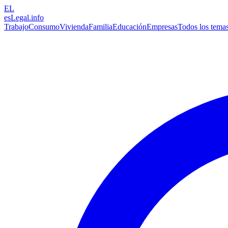
EL
esLegal
.info
Trabajo
Consumo
Vivienda
Familia
Educación
Empresas
Todos los tema