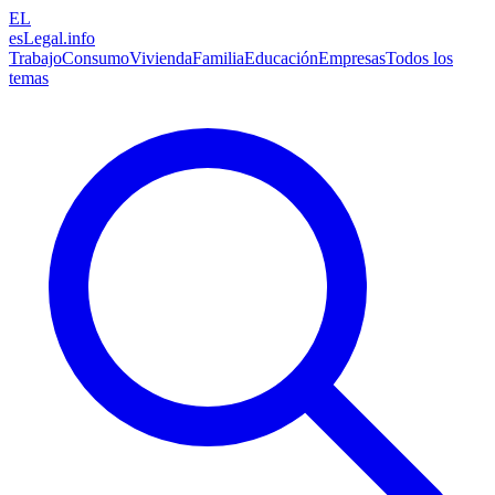
EL
esLegal
.info
Trabajo
Consumo
Vivienda
Familia
Educación
Empresas
Todos los
temas