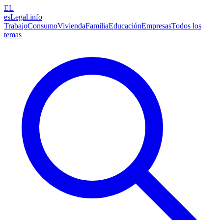
EL
esLegal
.info
Trabajo
Consumo
Vivienda
Familia
Educación
Empresas
Todos los
temas