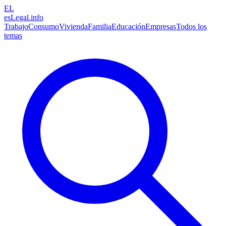
EL
esLegal
.info
Trabajo
Consumo
Vivienda
Familia
Educación
Empresas
Todos los
temas