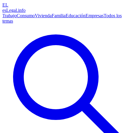
EL
esLegal
.info
Trabajo
Consumo
Vivienda
Familia
Educación
Empresas
Todos los
temas