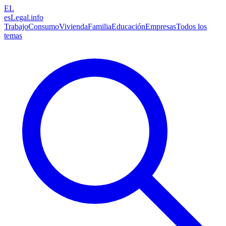
EL
esLegal
.info
Trabajo
Consumo
Vivienda
Familia
Educación
Empresas
Todos los
temas